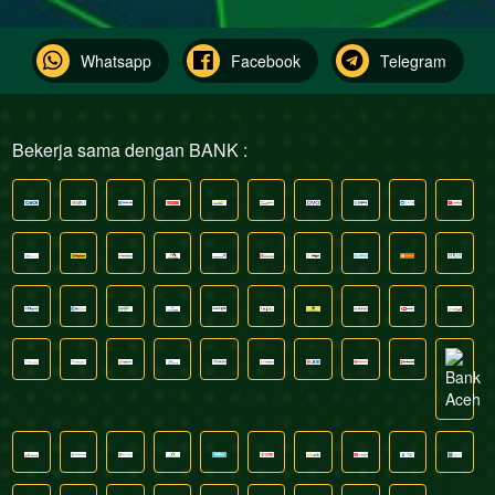
Whatsapp
Facebook
Telegram
Bekerja sama dengan BANK :