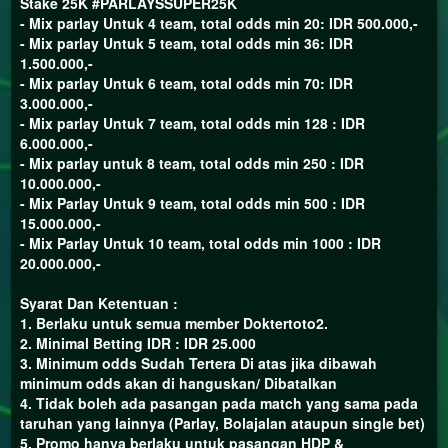
Stake 25K #PARLAYSSUPER25K
- Mix parlay Untuk 4 team, total odds min 20: IDR 500.000,-
- Mix parlay Untuk 5 team, total odds min 36: IDR
1.500.000,-
- Mix parlay Untuk 6 team, total odds min 70: IDR
3.000.000,-
- Mix parlay Untuk 7 team, total odds min 128 : IDR
6.000.000,-
- Mix parlay untuk 8 team, total odds min 250 : IDR
10.000.000,-
- Mix Parlay Untuk 9 team, total odds min 500 : IDR
15.000.000,-
- Mix Parlay Untuk 10 team, total odds min 1000 : IDR
20.000.000,-
Syarat Dan Ketentuan :
1. Berlaku untuk semua member Doktertoto2.
2. Minimal Betting IDR : IDR 25.000
3. Minimum odds Sudah Tertera Di atas jika dibawah
minimum odds akan di hanguskan/ Dibatalkan
4. Tidak boleh ada pasangan pada match yang sama pada
taruhan yang lainnya (Parlay, Bolajalan ataupun single bet)
5. Promo hanya berlaku untuk pasangan HDP &