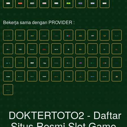
Bekerja sama dengan PROVIDER :
DOKTERTOTO2 - Daftar
Situs Resmi Slot Game