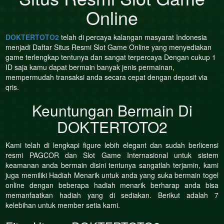
Online
DOKTERTOTO2
telah di percaya kalangan masyarat Indonesia
menjadi Daftar Situs Resmi Slot Game Online yang menyediakan
game terlengkap tentunya dan sangat terpercaya Dengan cukup 1
ID saja kamu dapat bermain banyak jenis permainan,
mempermudah transaksi anda secara cepat dengan deposit via
qris.
Keuntungan Bermain Di
DOKTERTOTO2
Kami telah di lengkapi figure lebih elegant dan sudah berlicensi
resmi PAGCOR dan Slot Game Internasional untuk sistem
keamanan anda bermain disini tentunya sangatlah terjamin, kami
juga memiliki Hadiah Menarik untuk anda yang suka bermain togel
online dengan beberapa hadiah menarik berharap anda bisa
memanfaatkan hadiah yang di sediakan. Berikut adalah 7
kelebihan untuk member setia kami.